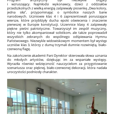
Program artystyczny był niezwykle bogaty
i wzruszający.
Najmłodsi wykonawcy, dzieci z oddziałów
przedszkolnych z wielką energią zaśpiewały piosenkę „Dwa kolory,
jedna siła”, przypominając o symbolice naszych barw
narodowych. Uczniowie klas 4 i 6 zaprezentowali poruszające
wiersze, które przybliżyły ducha epoki oświecenia i znaczenie
pierwszej w Europie konstytucji. Uczennice klasy 4 zaśpiewały
piękne pieśni patriotyczne. Towarzyszył im zespół muzyczny,
który nie tylko akompaniował solistkom, ale także poprowadził
wszystkich zebranych do wspólnego odśpiewania Hymnu
Państwowego. Niezwykle widowiskowym momentem był występ
uczniów klas 3, którzy z dumą trzymali dumnie rozwiniętą, biało-
czerwoną flagę.
Na zakończenie akademii Pani Dyrektor skierowała słowa uznania
do młodych artystów, dziękując im za wspaniałe występy.
Wyraziła również wdzięczność nauczycielom za przygotowanie
scenariusza oraz pięknej, biało-czerwonej dekoracji, która nadała
uroczystości podniosły charakter.