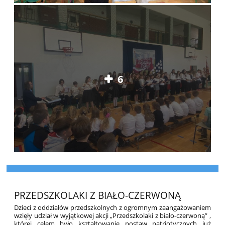
6
PRZEDSZKOLAKI Z BIAŁO-CZERWONĄ
Dzieci z oddziałów przedszkolnych z ogromnym zaangażowaniem
wzięły udział w wyjątkowej akcji „Przedszkolaki z biało-czerwoną”
,
której celem było kształtowanie postaw patriotycznych już