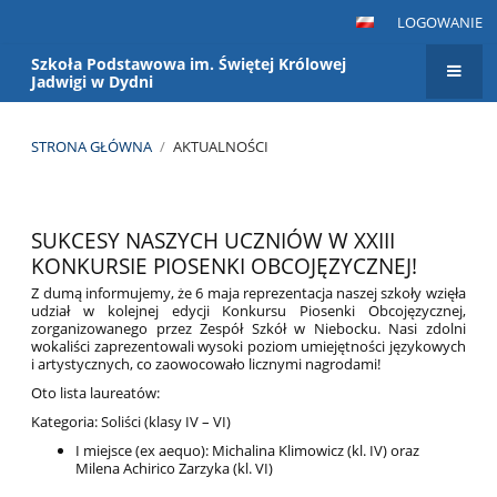
LOGOWANIE
Szkoła Podstawowa im. Świętej Królowej
Jadwigi w Dydni
STRONA GŁÓWNA
/
AKTUALNOŚCI
Aktualności
SUKCESY NASZYCH UCZNIÓW W XXIII
KONKURSIE PIOSENKI OBCOJĘZYCZNEJ!
Z dumą informujemy, że 6 maja reprezentacja naszej szkoły wzięła
udział w kolejnej edycji Konkursu Piosenki Obcojęzycznej,
zorganizowanego przez Zespół Szkół w Niebocku. Nasi zdolni
wokaliści zaprezentowali wysoki poziom umiejętności językowych
i artystycznych, co zaowocowało licznymi nagrodami!
Oto lista laureatów:
Kategoria: Soliści (klasy IV – VI)
I miejsce (ex aequo): Michalina Klimowicz (kl. IV) oraz
Milena Achirico Zarzyka (kl. VI)