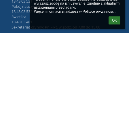
13 43 03 531
wyrażasz zgodę na ich używanie, zgodnie z aktualnymi 
Pokój nauczycielski
ustawieniami przeglądarki.

13 43 03 532
Więcej informacji znajdziesz w 
Polityce prywatności
.
Świetlica
OK
13 43 03 481
Sekretariat czynny: Pn. - Pt. w godz. od 7.00 do 15.00
SZKOŁA PODSTAWOWA
im. Świętej Królowej Jadwigi w Dydni
36 - 204 Dydnia 221
Poland
https://spdydnia.pl
Logowanie
Nazwa użytkownika:
Hasło: