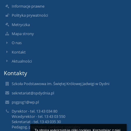
Informacje prawne
Polityka prywatności
Metryczka
Mapa strony
O nas
Kontakt
Aktualności
Kontakty
Szkoła Podstawowa im. Świętej Królowej Jadwigi w Dydni
sekretariat@spdydnia.pl
psgpsg1@wp.pl
Dyrektor - tel. 13 43 034 80
Wicedyrektor - tel. 13 43 03 550
Sekretariat - tel. 13 43 035 30
Pedagog, psycholog, pedagog specjalny
Ta strona wykorzystuje pliki cookies. Korzystając z niej 