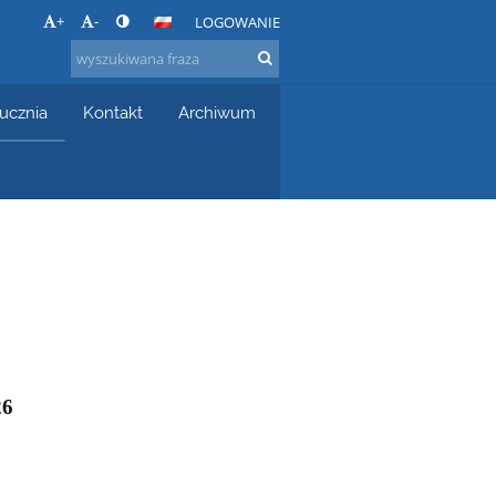
+
-
LOGOWANIE
 ucznia
Kontakt
Archiwum
26