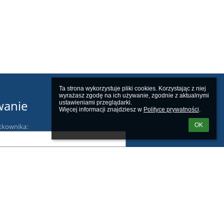
Ta strona wykorzystuje pliki cookies. Korzystając z niej 
wyrażasz zgodę na ich używanie, zgodnie z aktualnymi 
wanie
ustawieniami przeglądarki.

Więcej informacji znajdziesz w 
Polityce prywatności
.
OK
tkownika:
m loginu lub hasła