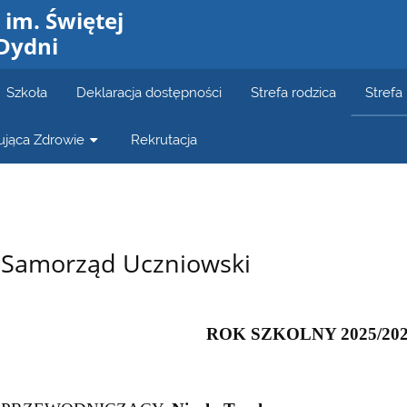
im. Świętej
 Dydni
Szkoła
Deklaracja dostępności
Strefa rodzica
Strefa
ująca Zdrowie
Rekrutacja
Samorząd Uczniowski
ROK SZKOLNY 2025/20