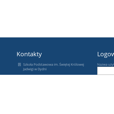
Kontakty
Logo
Szkoła Podstawowa im. Świętej Królowej
Nazwa uży
Jadwigi w Dydni
sekretariat@spdydnia.pl
Hasło:
psgpsg1@wp.pl
Dyrektor - tel. 13 43 034 80
Wicedyrektor - tel. 13 43 03 550
Sekretariat - tel. 13 43 035 30
Pedagog, psycholog, pedagog specjalny
Zapomniałe
13 43 03 531