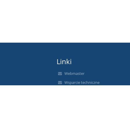
Linki
Webmaster
Wsparcie techniczne
Deklaracja dostępności
Informacje prawne
Polityka prywatności
Metryczka
Mapa strony