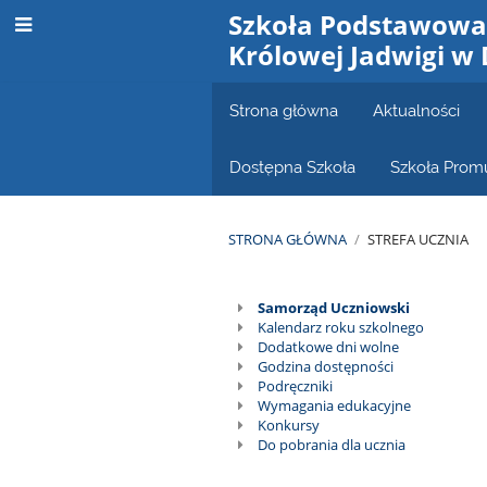
Szkoła Podstawowa 
Królowej Jadwigi w
Strona główna
Aktualności
Dostępna Szkoła
Szkoła Prom
STRONA GŁÓWNA
/
STREFA UCZNIA
Strefa
Samorząd Uczniowski
Kalendarz roku szkolnego
ucznia
Dodatkowe dni wolne
Godzina dostępności
Podręczniki
Wymagania edukacyjne
Konkursy
Do pobrania dla ucznia