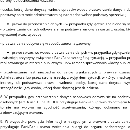
obrony lub dochodzenia roszczeń,
- osoba, której dane dotyczą, wniosła sprzeciw wobec przetwarzania danych, d
podstawy po stronie administratora są nadrzędne wobec podstawy sprzeciwu;
prawo do przenoszenia danych – w przypadku gdy łącznie spełnione są na
- przetwarzanie danych odbywa się na podstawie umowy zawartej z osobą, kt
wyrażonej przez tę osobę,
- przetwarzanie odbywa się w sposób zautomatyzowany;
prawo sprzeciwu wobec przetwarzania danych – w przypadku gdy łącznie 
- zaistnieją przyczyny związane z Pani/Pana szczególną sytuacją, w przypadku 
realizowanego w interesie publicznym lub w ramach sprawowania władzy publicz
- przetwarzanie jest niezbędne do celów wynikających z prawnie uzasad
Administratora lub przez stronę trzecią, z wyjątkiem sytuacji, w których nadr
interesy lub podstawowe prawa i wolności osoby, której dane dotyczą, 
szczególności, gdy osoba, której dane dotyczą jest dzieckiem.
8. W przypadku, gdy przetwarzanie danych osobowych odbywa się na podsta
osobowych (art. 6 ust. 1 lit a RODO), przysługuje Pani/Panu prawo do cofnięci
to nie ma wpływu na zgodność przetwarzania, którego dokonano na p
z obowiązującym prawem.
9. W przypadku powzięcia informacji o niezgodnym z prawem przetwarzani
przysługuje Pani/Panu prawo wniesienia skargi do organu nadzorczego