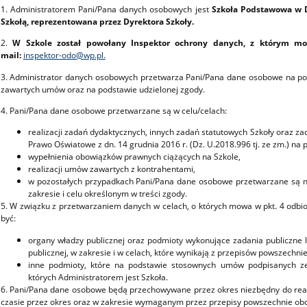
1. Administratorem Pani/Pana danych osobowych jest
Szkoła Podstawowa w D
Szkołą, reprezentowana przez Dyrektora Szkoły.
2.
W Szkole został powołany Inspektor ochrony danych, z którym m
mail:
inspektor-odo@wp.pl.
3. Administrator danych osobowych przetwarza Pani/Pana dane osobowe na po
zawartych umów oraz na podstawie udzielonej zgody.
4. Pani/Pana dane osobowe przetwarzane są w celu/celach:
realizacji zadań dydaktycznych, innych zadań statutowych Szkoły oraz z
Prawo Oświatowe z dn. 14 grudnia 2016 r. (Dz. U.2018.996 tj. ze zm.) na p
wypełnienia obowiązków prawnych ciążących na Szkole,
realizacji umów zawartych z kontrahentami,
w pozostałych przypadkach Pani/Pana dane osobowe przetwarzane są n
zakresie i celu określonym w treści zgody.
5. W związku z przetwarzaniem danych w celach, o których mowa w pkt. 4 od
być:
organy władzy publicznej oraz podmioty wykonujące zadania publiczne 
publicznej, w zakresie i w celach, które wynikają z przepisów powszechn
inne podmioty, które na podstawie stosownych umów podpisanych z
których Administratorem jest Szkoła.
6. Pani/Pana dane osobowe będą przechowywane przez okres niezbędny do realiz
czasie przez okres oraz w zakresie wymaganym przez przepisy powszechnie ob