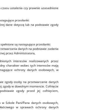
o czasu ustalenia czy prawnie uzasadnione
stępujące przesłanki:
órej dane dotyczą lub na podstawie zgody
spełnione są następujące przesłanki:
przetwarzania danych na podstawie zadania
nej przez Administratora,
nionych interesów realizowanych przez
zędny charakter wobec tych interesów mają
wymagające ochrony danych osobowych, w
wie zgody osoby na przetwarzanie danych
a tej zgody w dowolnym momencie. Cofnięcie
odstawie zgody przed jej cofnięciem,
u w Szkole Pani/Pana danych osobowych,
 właściwego w sprawach ochrony danych