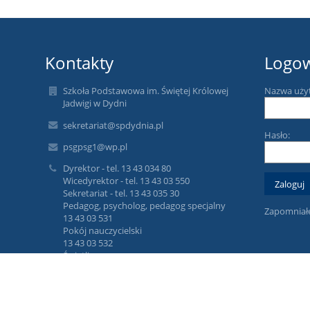
Kontakty
Logo
Szkoła Podstawowa im. Świętej Królowej
Nazwa uży
Jadwigi w Dydni
sekretariat@spdydnia.pl
Hasło:
psgpsg1@wp.pl
Dyrektor - tel. 13 43 034 80
Wicedyrektor - tel. 13 43 03 550
Sekretariat - tel. 13 43 035 30
Pedagog, psycholog, pedagog specjalny
Zapomniałe
13 43 03 531
Pokój nauczycielski
13 43 03 532
Świetlica
13 43 03 481
Sekretariat czynny: Pn. - Pt. w godz. od 7.00 do
15.00