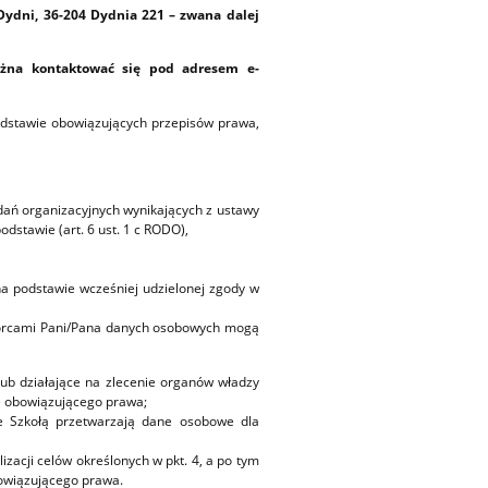
ydni, 36-204 Dydnia 221 – zwana dalej
ożna kontaktować się pod adresem e-
dstawie obowiązujących przepisów prawa,
adań organizacyjnych wynikających z ustawy
odstawie (art. 6 ust. 1 c RODO),
a podstawie wcześniej udzielonej zgody w
biorcami Pani/Pana danych osobowych mogą
lub działające na zlecenie organów władzy
ie obowiązującego prawa;
e Szkołą przetwarzają dane osobowe dla
acji celów określonych w pkt. 4, a po tym
owiązującego prawa.