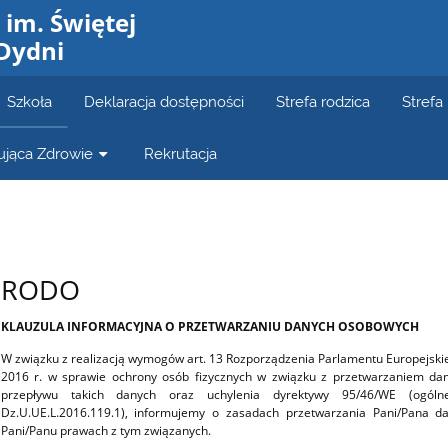
im. Świętej
 Dydni
Szkoła
Deklaracja dostępności
Strefa rodzica
Strefa
ująca Zdrowie
Rekrutacja
RODO
KLAUZULA INFORMACYJNA O PRZETWARZANIU DANYCH OSOBOWYCH
W związku z realizacją wymogów art. 13 Rozporządzenia Parlamentu Europejskieg
2016 r. w sprawie ochrony osób fizycznych w związku z przetwarzaniem d
przepływu takich danych oraz uchylenia dyrektywy 95/46/WE (ogól
Dz.U.UE.L.2016.119.1), informujemy o zasadach przetwarzania Pani/Pana d
Pani/Panu prawach z tym związanych.