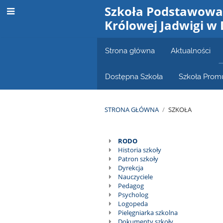
Szkoła Podstawowa 
Królowej Jadwigi w
Strona główna
Aktualności
Dostępna Szkoła
Szkoła Prom
STRONA GŁÓWNA
/
SZKOŁA
Szkoła
RODO
Historia szkoły
Patron szkoły
Dyrekcja
Nauczyciele
Pedagog
Psycholog
Logopeda
Pielęgniarka szkolna
Dokumenty szkoły