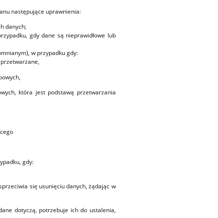
Panu następujące uprawnienia:
ch danych;
rzypadku, gdy dane są nieprawidłowe lub
omnianym), w przypadku gdy:
b przetwarzane,
obowych,
wych, która jest podstawą przetwarzania
jącego
ypadku, gdy:
sprzeciwia się usunięciu danych, żądając w
dane dotyczą, potrzebuje ich do ustalenia,